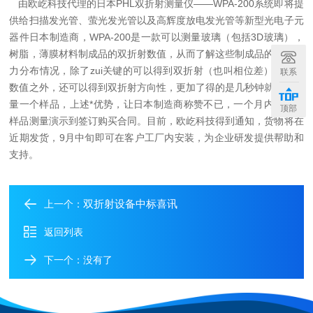
由欧屹科技代理的日本PHL双折射测量仪——WPA-200系统即将提
供给
扫描发光管、萤光发光管以及高辉度放电发光管等新型光电子元
器件日本制造商，WPA-200是一款可以测量玻璃（包括3D玻璃），
树脂，薄膜材料制成品的双折射数值，从而了解这些制成品的内部应
力分布情况，除了zui关键的可以得到双折射（也叫相位差）的具体
联系
数值之外，还可以得到双折射方向性，更加了得的是几秒钟就可以测
量一个样品，上述*优势，让日本制造商称赞不已，一个月内实现从
顶部
样品测量演示到签订购买合同。目前，欧屹科技得到通知，货物将在
近期发货，9月中旬即可在客户工厂内安装，为企业研发提供帮助和
支持。
双折射设备中标喜讯
上一个：
返回列表
下一个：没有了