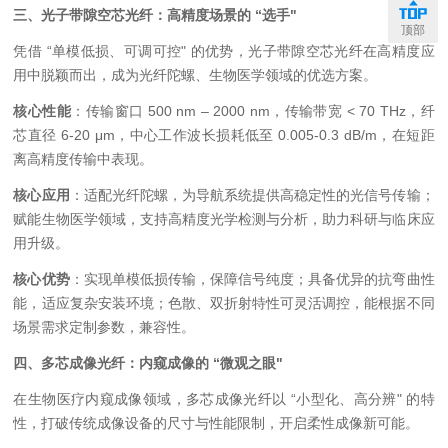
三、光子带隙空芯光纤：高精度场景的
“
选手
"
顶部
凭借
“
单模低损、可调可控
"
的优势，光子带隙空芯光纤在高精度应
用中脱颖而出，成为光纤陀螺、生物医学领域的优选方案。
核心性能
：传输窗口
500 nm – 2000 nm
，传输带宽
< 70 THz
，纤
芯直径
6-20 μm
，中心工作波长损耗低至
0.005-0.3 dB/m
，在短距
离高精度传输中表现。
核心应用
：适配光纤陀螺，为导航系统提供高稳定性的光信号传输；
赋能生物医学领域，支持高精度光学检测与分析，助力科研与临床应
用升级。
核心优势
：实现单模低损传输，保障信号纯度；具备优异的抗弯曲性
能，适应复杂安装环境；色散、双折射特性可灵活调控，能根据不同
场景需求定制参数，兼容性。
四、多芯成像光纤：内窥成像的
“
微观之眼
"
在生物医疗内窥成像领域，多芯成像光纤以
“
小型化、高分辨
"
的特
性，打破传统成像设备的尺寸与性能限制，开启柔性成像新可能。