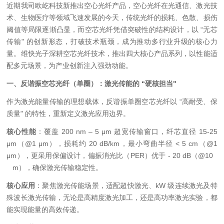
近期我司欧屹科技新推出空心光纤产品，空心光纤在光通信、激光技
术、生物医疗等领域飞速发展的今天，传统光纤的损耗、色散、损伤
阈值等局限逐渐凸显，而空芯光纤凭借突破性的结构设计，以
“
无芯
传输
"
的创新形态，打破技术瓶颈，成为推动多行业升级的核心力
量。维快光子深耕空芯光纤技术，推出四大核心产品系列，以性能适
配多元场景，为产业创新注入强劲动能。
一、反谐振空芯光纤（单圈）：激光传能的
“
硬核担当
"
作为激光能量传输的理想载体，反谐振单圈空芯光纤以
“
高耐受、保
质量
"
的特性，重新定义激光应用边界。
核心性能
：覆盖
200 nm – 5 μm
超宽传输窗口，纤芯直径
15-25
μm
（
@1 μm
），损耗约
20 dB/km
，最小弯曲半径
< 5 cm
（
@1
μm
），更采用保偏设计，偏振消光比（
PER
）优于
- 20 dB
（
@10
m
），确保激光传输稳定性。
核心应用
：聚焦激光传能场景，适配超快激光、
kW
级连续激光及特
殊波长激光传输，无论是高精度激光加工，还是高功率激光实验，都
能实现能量的高效传递。