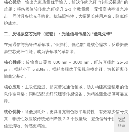
核心优势
：输出光束质量优于输入，解决传统光纤
“
传能必损质
"
的
难题；损伤阈值较传统光纤提升
2-3
个数量级，无惧高功率激光冲
击；同时具备抗光子暗化、抗辐照特性，大幅延长使用寿命，降低维
护成本。
二、反谐振空芯光纤（嵌套）：光通信与传感的
“
低耗先锋
"
在光通信与光纤传感领域，
“
低损耗、低色散
"
是核心需求，反谐振嵌
套空芯光纤性能，成为该领域的革新者。
核心性能
：传输窗口覆盖
800 nm – 3000 nm
，纤芯直径约
25-50
μm
，损耗小于
5 dB/km
，损耗表现优于常规单模光纤，为长距离传
输奠定基础。
核心应用
：主攻低延迟、超宽带光通信领域，助力构建高速稳定的信
息传输网络；同时适配光纤陀螺等传感设备，为精准测量提供可靠支
撑。
核心优势
：除低损耗外，更具备宽谱色散平坦特性，有效减少信号失
真；非线性效应较传统光纤降低
2-3
个数量级，避免信号干扰，让通
联系
信更清晰、传感更精准。