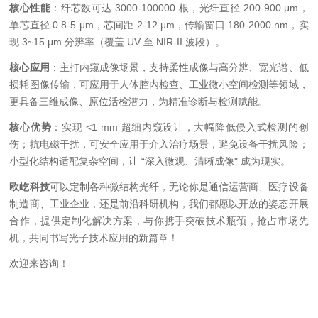
核心性能
：纤芯数可达
3000-100000
根，光纤直径
200-900 μm
，
单芯直径
0.8-5 μm
，芯间距
2-12 μm
，传输窗口
180-2000 nm
，实
现
3~15 μm
分辨率（覆盖
UV
至
NIR-II
波段）。
核心应用
：主打内窥成像场景，支持柔性成像与高分辨、宽光谱、低
损耗图像传输，可应用于人体腔内检查、工业微小空间检测等领域，
更具备三维成像、原位活检潜力，为精准诊断与检测赋能。
核心优势
：实现
<1 mm
超细内窥设计，大幅降低侵入式检测的创
伤；抗电磁干扰，可安全应用于介入治疗场景，避免设备干扰风险；
小型化结构适配复杂空间，让
“
深入微观、清晰成像
"
成为现实。
欧屹科技
可以定制各种微结构光纤，无论你是通信运营商、医疗设备
制造商、工业企业，还是前沿科研机构，我们都愿以开放的姿态开展
合作，提供定制化解决方案，与你携手突破技术瓶颈，抢占市场先
机，共同书写光子技术应用的新篇章！
欢迎来咨询！