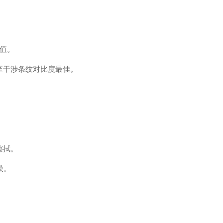
峰值。
至干涉条纹对比度最佳。
擦拭。
膜。