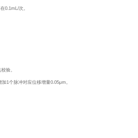
在0.1mL/次。
。
点校验。
1个脉冲对应位移增量0.05μm。