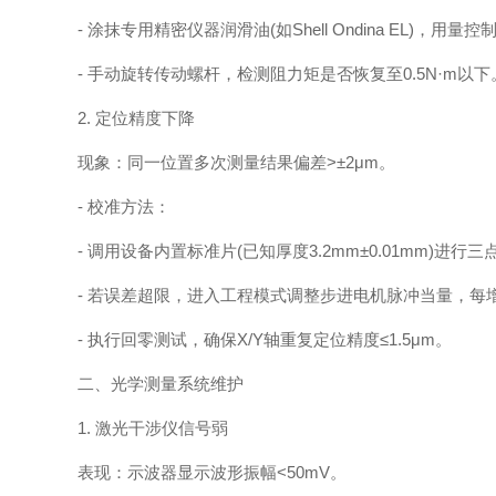
- 涂抹专用精密仪器润滑油(如Shell Ondina EL)，用量控制
- 手动旋转传动螺杆，检测阻力矩是否恢复至0.5N·m以下
2. 定位精度下降
现象：同一位置多次测量结果偏差>±2μm。
- 校准方法：
- 调用设备内置标准片(已知厚度3.2mm±0.01mm)进行三
- 若误差超限，进入工程模式调整步进电机脉冲当量，每增加
- 执行回零测试，确保X/Y轴重复定位精度≤1.5μm。
二、光学测量系统维护
1. 激光干涉仪信号弱
表现：示波器显示波形振幅<50mV。