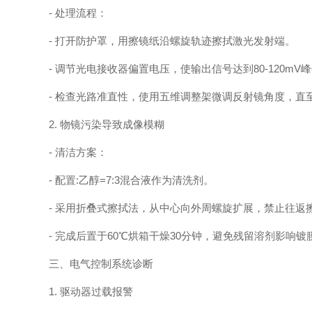
- 处理流程：
- 打开防护罩，用擦镜纸沿螺旋轨迹擦拭激光发射端。
- 调节光电接收器偏置电压，使输出信号达到80-120mV
- 检查光路准直性，使用五维调整架微调反射镜角度，直
2. 物镜污染导致成像模糊
- 清洁方案：
- 配置:乙醇=7:3混合液作为清洗剂。
- 采用折叠式擦拭法，从中心向外周螺旋扩展，禁止往返
- 完成后置于60℃烘箱干燥30分钟，避免残留溶剂影响镀
三、电气控制系统诊断
1. 驱动器过载报警