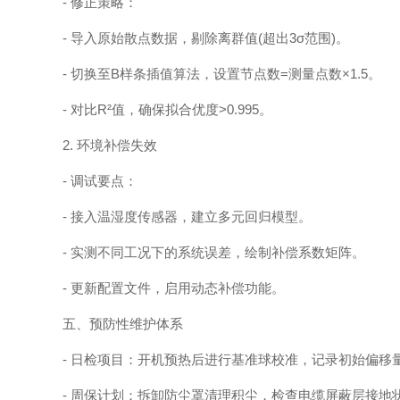
- 修正策略：
- 导入原始散点数据，剔除离群值(超出3σ范围)。
- 切换至B样条插值算法，设置节点数=测量点数×1.5。
- 对比R²值，确保拟合优度>0.995。
2. 环境补偿失效
- 调试要点：
- 接入温湿度传感器，建立多元回归模型。
- 实测不同工况下的系统误差，绘制补偿系数矩阵。
- 更新配置文件，启用动态补偿功能。
五、预防性维护体系
- 日检项目：开机预热后进行基准球校准，记录初始偏移
- 周保计划：拆卸防尘罩清理积尘，检查电缆屏蔽层接地