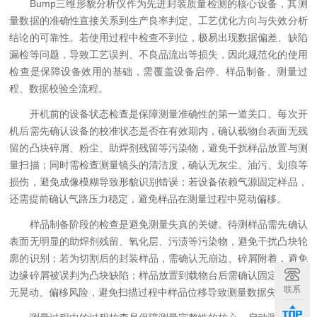
Bump三维形貌分析仪作为先进封装质量检测的核心设备，其测
量数据的准确性直接关系到生产良率判定、工艺优化方向与失效分析
结论的可靠性。若使用过程中检查不到位，极易出现数据偏差、缺陷
漏检等问题，导致工艺误判、不良品流出等损失，因此规范化的使用
检查是保障设备效用的基础，需覆盖设备启停、样品制备、测量过
程、数据校验全流程。
开机前的设备状态检查是保障测量准确性的第一道关口。每次开
机后需先确认设备的校准状态是否在有效期内，确认载物台表面无残
留的凸块碎屑、粉尘、助焊剂残留等污染物，避免干扰样品放置与测
量扫描；同时需检查测量镜头的清洁度，确认无灰尘、油污、划痕等
损伤，避免成像模糊导致形貌识别错误；若设备依赖气源固定样品，
还需提前确认气路压力稳定，避免样品在测量过程中晃动偏移。
样品制备阶段的检查是避免测量失真的关键。待测样品需先确认
表面无明显的助焊剂残留、氧化层、污渍等污染物，避免干扰凸块轮
廓的识别；若为切割后的封装样品，需确认无崩边、碎屑附着，避免
边缘碎屑被误判为凸块缺陷；样品放置到载物台后需确认固定牢固，
联系
无晃动、偏移风险，避免扫描过程中样品位移导致测量数据失真。