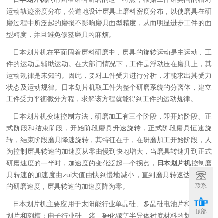
运动轨迹密度分布，公道地设计磨具上磨料密度分布，以使磨具在研
磨过程中所泛起的磨损不影响磨具面型精度，从而明显进步工件的面
型精度，并且避免修整磨具的麻烦。
日本划片机在平面固着磨料研磨中，磨具的旋转运动是主运动，工
件的运动是辅助运动。在大部门情况下，工件是浮动压在磨具上，其
运动规律是未知的。因此，要对工件受力进行分析，才能求出其受力
状态及运动规律。日本划片机取工件为整个研磨系统的分离体，建立
工件受力平衡微分方程，求解该方程就能得到工件的运动规律。
日本划片机变速控制方法，研磨加工有三个阶段，即开始阶段、正
式阶段和结束阶段，开始阶段磨具升速旋转，正式阶段磨具恒速旋
转，结束阶段磨具降速旋转，其特征在于，在研磨加工开始阶段，人
为控制磨具转速的加速度从零由慢到快地增大，当磨具转速升到正式
研磨速度的一半时，加速度的变化泛起一个拐点，
日本划片机
控制磨
具转速的加速度由zui大值由快到慢地减小，直到磨具转速达到正式
联系
的研磨速度，磨具转速的加速度降为零。
日本划片机主要应用于太阳能行业单晶硅、多晶硅电池片和硅片的
顶部
划片和刻槽；电子行业硅、鍺、砷化镓等半导体衬底材料的划片和切